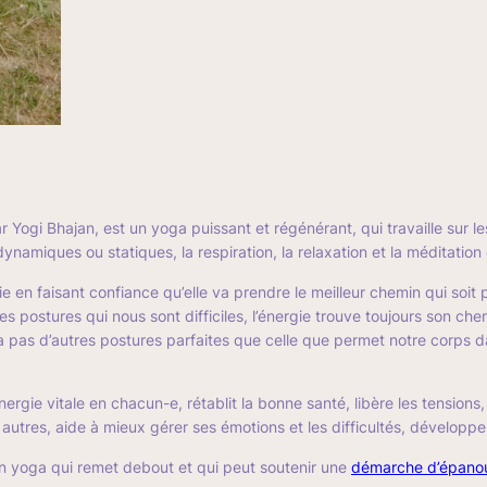
 Yogi Bhajan, est un yoga puissant et régénérant, qui travaille sur l
ynamiques ou statiques, la respiration, la relaxation et la méditation
gie en faisant confiance qu’elle va prendre le meilleur chemin qui soi
les postures qui nous sont difficiles, l’énergie trouve toujours son che
’y a pas d’autres postures parfaites que celle que permet notre corps 
’énergie vitale en chacun-e, rétablit la bonne santé, libère les tensions
tres, aide à mieux gérer ses émotions et les difficultés, développe l
 un yoga qui remet debout et qui peut soutenir une
démarche d’épano