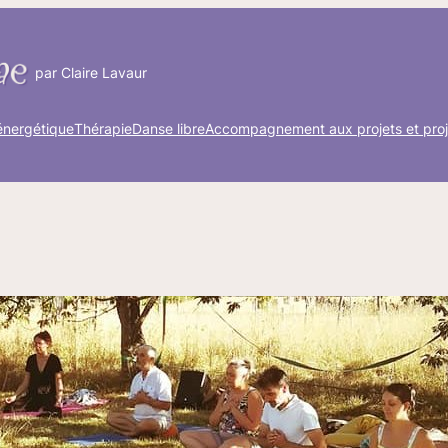
par Claire Lavaur
énergétique
Thérapie
Danse libre
Accompagnement aux projets et proj