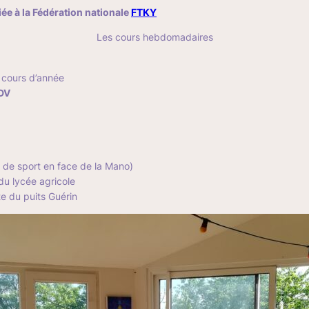
liée à la Fédération nationale
FTKY
Les cours hebdomadaires
n cours d’année
RDV
 de sport en face de la Mano)
du lycée agricole
te du puits Guérin