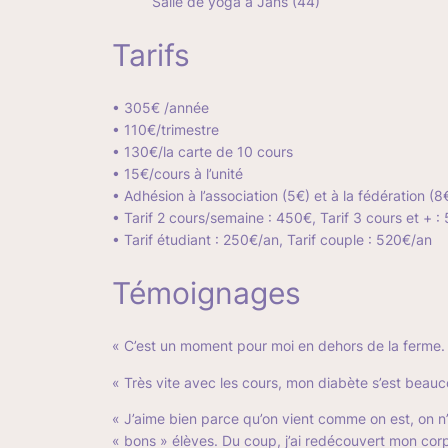
Salle de yoga à Jans (44)
Tarifs
• 305€ /année
• 110€/trimestre
• 130€/la carte de 10 cours
• 15€/cours à l’unité
• Adhésion à l’association (5€) et à la fédération (8
• Tarif 2 cours/semaine : 450€, Tarif 3 cours et + :
• Tarif étudiant : 250€/an, Tarif couple : 520€/an
Témoignages
« C’est un moment pour moi en dehors de la ferme. Ç
« Très vite avec les cours, mon diabète s’est beau
« J’aime bien parce qu’on vient comme on est, on n’
« bons » élèves. Du coup, j’ai redécouvert mon corps