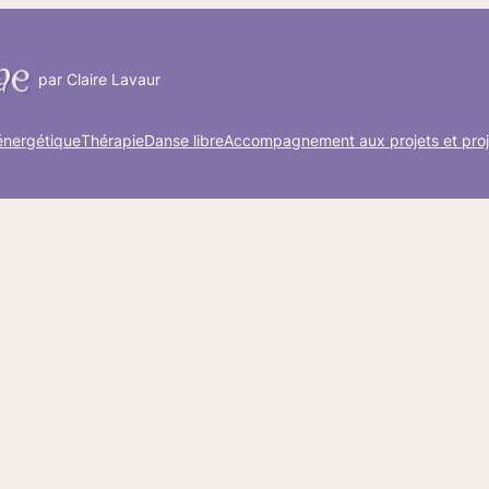
par Claire Lavaur
énergétique
Thérapie
Danse libre
Accompagnement aux projets et proj