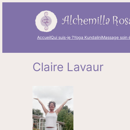
Aller
au
contenu
Accueil
Qui suis-je ?
Yoga Kundalini
Massage soin 
Claire Lavaur