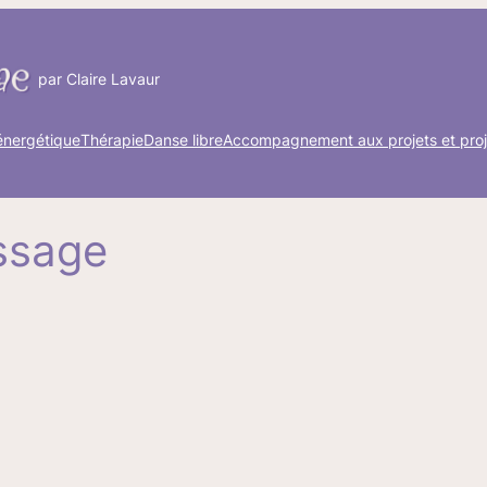
par Claire Lavaur
énergétique
Thérapie
Danse libre
Accompagnement aux projets et proj
ssage