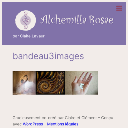
Aller
au
contenu
par Claire Lavaur
bandeau3images
Gracieusement co-créé par Claire et Clément – Conçu
avec
WordPress
–
Mentions légales